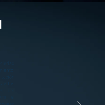
N
ciedad
iento,
tación
s y las
es del
ara el
progeso