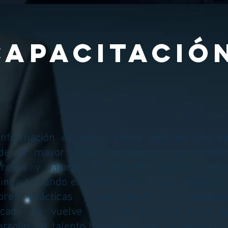
CAPACITACIó
información es poder, sobre todo en una so
de el mayor activo humano es su conocim
trezas y valores. Es por ello que la capaci
tinua tomando en cuenta las últimas tendencia
ores prácticas y estándares internacional
cado se vuelve una herramineta clave p
arrollo del talento humano y esencial para el 