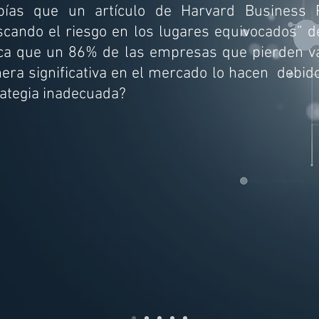
bías que un artículo de Harvard Business 
scando el riesgo en los lugares equivocados” 
ica que un 86% de las empresas que pierden v
era significativa en el mercado lo hacen debid
rategia inadecuada?