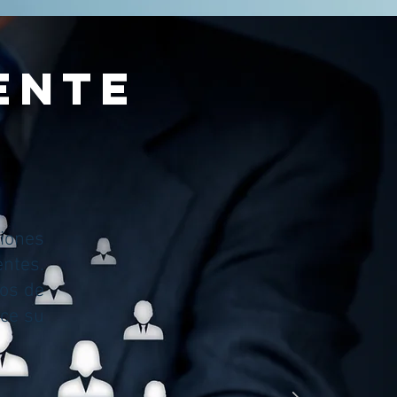
ENTE
iones
entes.
ios de
ice su