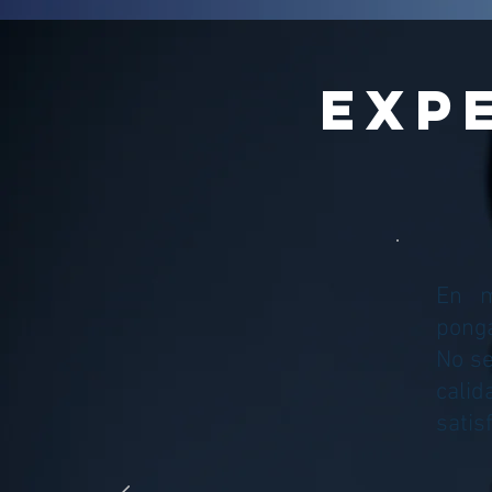
EXP
En m
ponga
No se
calid
satis