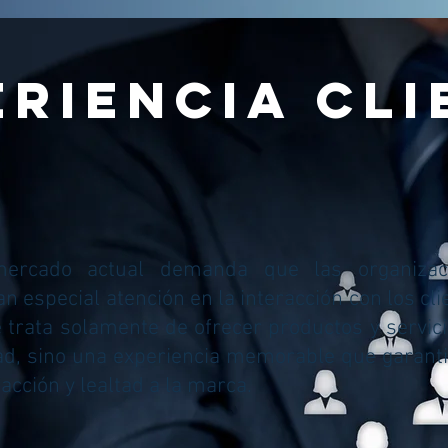
ERIENCIA CLI
ercado actual demanda que las organizac
n especial atención en la interacción con los cli
 trata solamente de ofrecer productos y servic
ad, sino una experiencia memorable que garant
facción y lealtad a la marca.