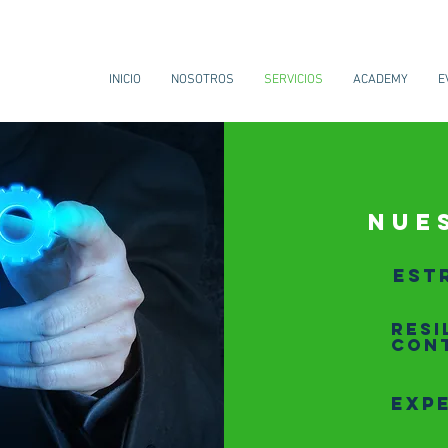
INICIO
NOSOTROS
SERVICIOS
ACADEMY
E
NUE
Est
RESI
CONT
EXP