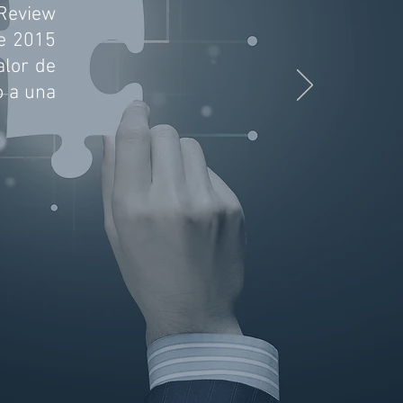
Review
de 2015
alor de
o a una