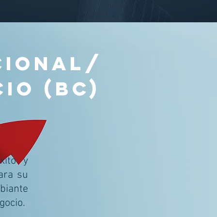
CIONAL/
IO (BC)
xito y
ara su
biante
gocio.