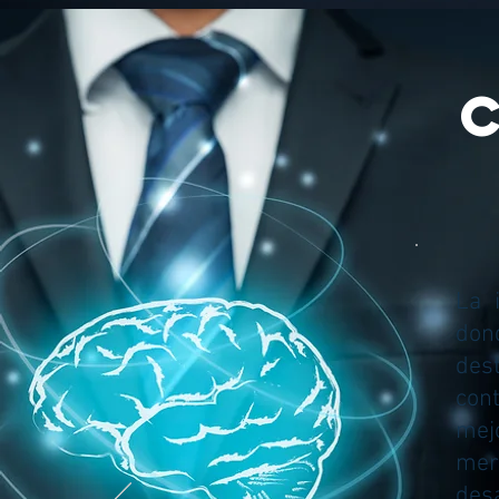
La 
don
des
con
mej
mer
des