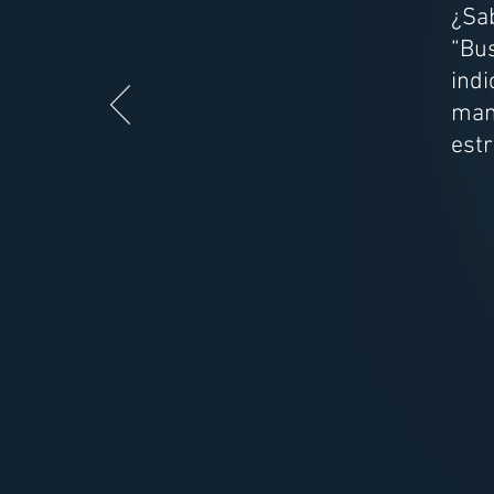
¿Sa
“Bu
ind
man
est