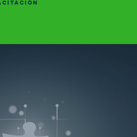
ACITACIóN
A