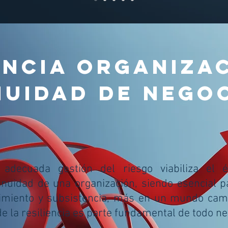
ENCIA ORGANIZA
UIDAD DE NEGOC
adecuada gestión del riesgo viabiliza el é
inuidad de una organización, siendo esencial p
imiento y subsistencia, más en un mundo cam
e la resiliencia es parte fundamental de todo ne