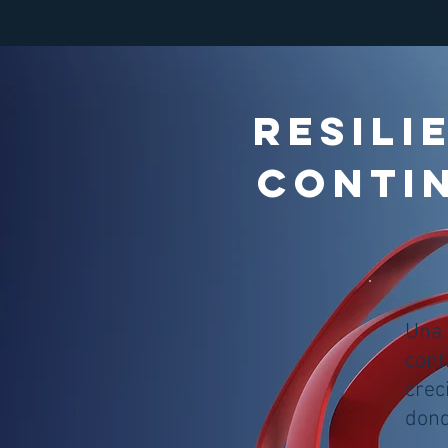
RESILI
CONTIN
Una 
cont
crec
dond